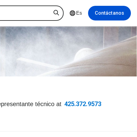
Contáctanos
Es
425.372.9573
epresentante técnico at