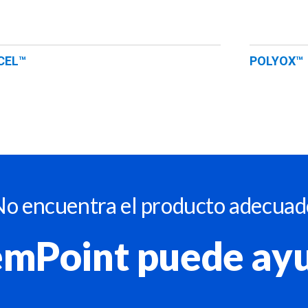
CEL™
POLYOX™
No encuentra el producto adecuad
mPoint puede ay