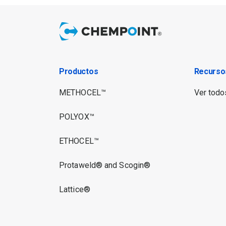
Productos
Recurso
METHOCEL™
Ver todos
POLYOX™
ETHOCEL™
Protaweld® and Scogin®
Lattice®