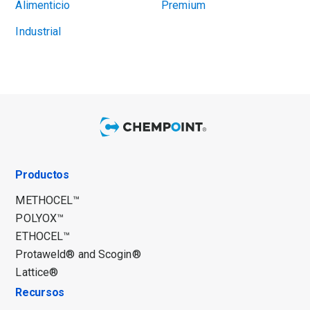
Alimenticio
Premium
Industrial
Productos
METHOCEL™
POLYOX™
ETHOCEL™
Protaweld® and Scogin®
Lattice®
Recursos