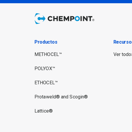
Productos
Recurso
METHOCEL™
Ver todos
POLYOX™
ETHOCEL™
Protaweld® and Scogin®
Lattice®