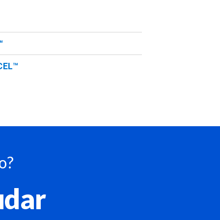
™
CEL™
o?
udar