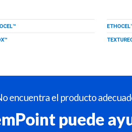
OCEL™
ETHOCEL
OX™
TEXTURE
No encuentra el producto adecuad
mPoint puede ay