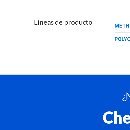
Líneas de producto
METH
POLY
¿
Che