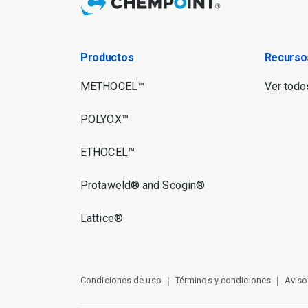
Productos
Recurso
METHOCEL™
Ver todos
POLYOX™
ETHOCEL™
Protaweld® and Scogin®
Lattice®
Condiciones de uso
Términos y condiciones
Aviso