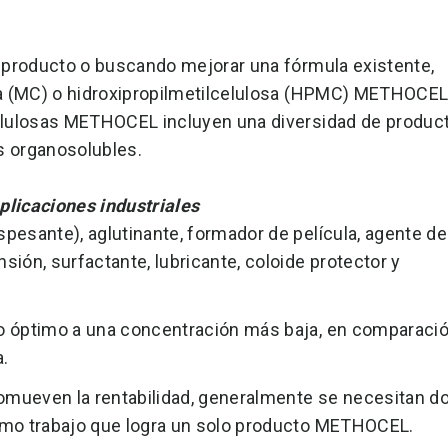
 producto o buscando mejorar una fórmula existente,
sa (MC) o hidroxipropilmetilcelulosa (HPMC) METHOCE
elulosas METHOCEL incluyen una diversidad de produc
s organosolubles.
licaciones industriales
spesante), aglutinante, formador de película, agente de
sión, surfactante, lubricante, coloide protector y
to óptimo a una concentración más baja, en comparaci
a.
omueven la rentabilidad, generalmente se necesitan d
ismo trabajo que logra un solo producto METHOCEL.