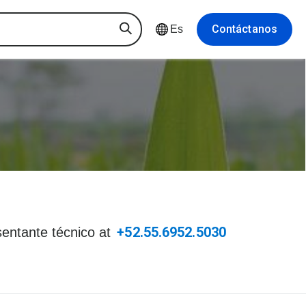
Contáctanos
Es
+52.55.6952.5030
sentante técnico at