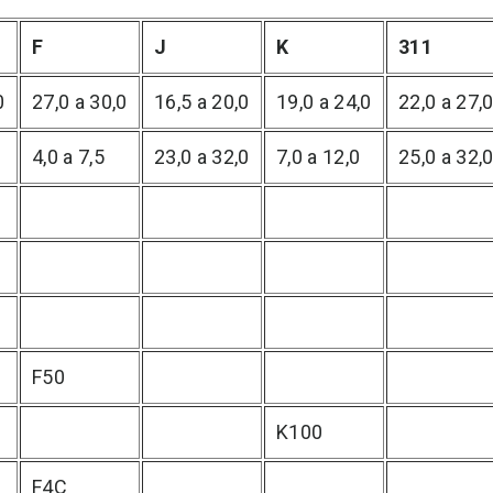
F
J
K
311
0
27,0 a 30,0
16,5 a 20,0
19,0 a 24,0
22,0 a 27,
4,0 a 7,5
23,0 a 32,0
7,0 a 12,0
25,0 a 32,
F50
K100
F4C