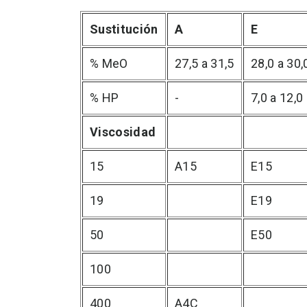
Sustitución
A
E
% MeO
27,5 a 31,5
28,0 a 30,
% HP
-
7,0 a 12,0
Viscosidad
15
A15
E15
19
E19
50
E50
100
400
A4C