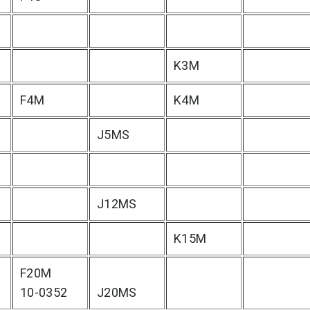
K3M
F4M
K4M
J5MS
J12MS
K15M
F20M
10-0352
J20MS