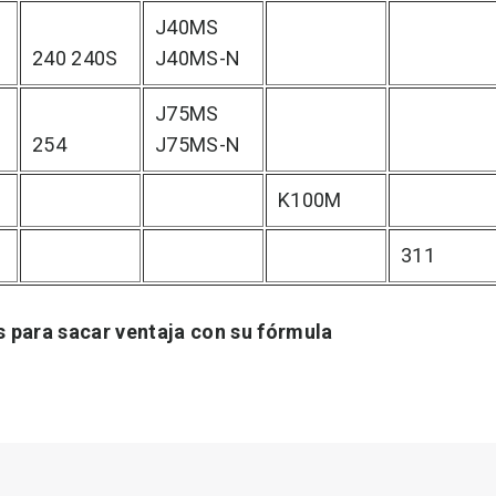
J40MS
240 240S
J40MS-N
J75MS
254
J75MS-N
K100M
311
 para sacar ventaja con su fórmula