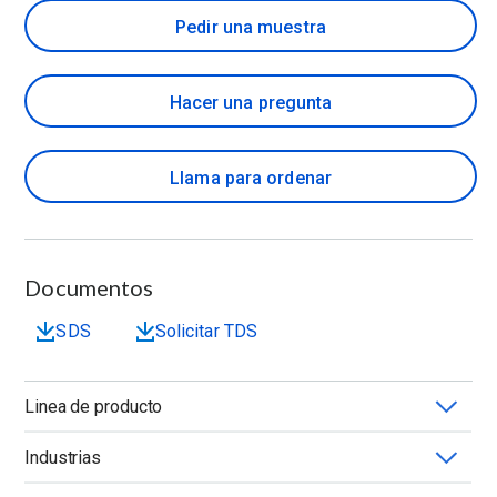
Pedir una muestra
Hacer una pregunta
Llama para ordenar
Documentos
SDS
Solicitar TDS
Linea de producto
Industrias
METHOCEL™