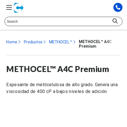
Hable con un representante técnico at
425.372.9573
METHOCEL™ A4C
Home
Productos
METHOCEL™
Premium
METHOCEL™ A4C Premium
Espesante de metilcelulosa de alto grado. Genera una
viscosidad de 400 cP a bajos niveles de adición.