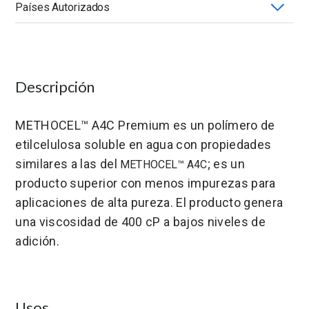
Países Autorizados
Aplicación
Compatibilidad con Solventes
Forma-Presentación
Grado
Estados Unidos
México
Grado de sustitución polimérica (DS)
Química
Solubilidad en Agua
Viscosidad (mPa.s)
Descripción
METHOCEL™ A4C Premium es un polímero de
etilcelulosa soluble en agua con propiedades
similares a las del
; es un
METHOCEL™ A4C
producto superior con menos impurezas para
aplicaciones de alta pureza. El producto genera
una viscosidad de 400 cP a bajos niveles de
adición.
Usos