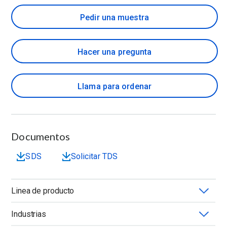
Pedir una muestra
Hacer una pregunta
Llama para ordenar
Documentos
SDS
Solicitar TDS
Linea de producto
Industrias
POLYOX™