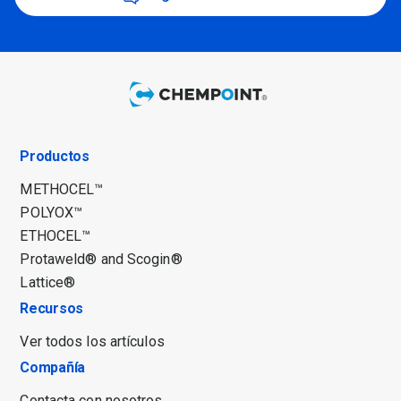
Productos
METHOCEL™
POLYOX™
ETHOCEL™
Protaweld® and Scogin®
Lattice®
Recursos
Ver todos los artículos
Compañía
Contacta con nosotros