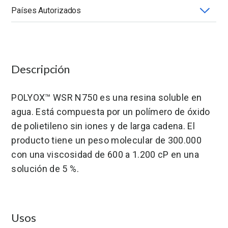
Países Autorizados
Aplicación
Compatibilidad con Solventes
Forma-Presentación
Grado
Peso Molecular
Química
Alemania
Estados Unidos
México
Solubilidad en Agua
Viscosidad (mPa.s)
Descripción
POLYOX™ WSR N750 es una resina soluble en
agua. Está compuesta por un polímero de óxido
de polietileno sin iones y de larga cadena. El
producto tiene un peso molecular de 300.000
con una viscosidad de 600 a 1.200 cP en una
solución de 5 %.
Usos