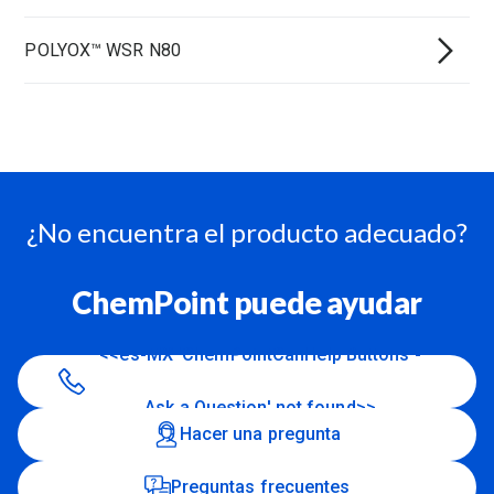
POLYOX™ WSR N80
¿No encuentra el producto adecuado?
ChemPoint puede ayudar
<<es-MX 'ChemPointCanHelp Buttons -
Ask a Question' not found>>
Hacer una pregunta
Preguntas frecuentes