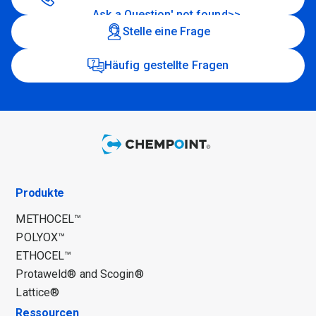
Ask a Question' not found>>
Stelle eine Frage
Häufig gestellte Fragen
Produkte
METHOCEL™
POLYOX™
ETHOCEL™
Protaweld® and Scogin®
Lattice®
Ressourcen