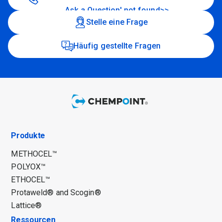
Ask a Question' not found>>
Stelle eine Frage
Häufig gestellte Fragen
Produkte
METHOCEL™
POLYOX™
ETHOCEL™
Protaweld® and Scogin®
Lattice®
Ressourcen