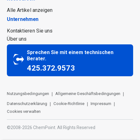
Alle Artikel anzeigen
Unternehmen
Kontaktieren Sie uns
Über uns
Sprechen Sie mit einem technischen
Berater.
425.372.9573
Op zoek naar productdetails,
Nutzungsbedingungen
Allgemeine Geschäftsbedingungen
prijzen of deskundig advies?
Chat met ons. We helpen je
Datenschutzerklärung
Cookie-Richtlinie
Impressum
graag!
Cookies verwalten
©2008-2026 ChemPoint. All Rights Reserved
No, Thanks.
Start Chat