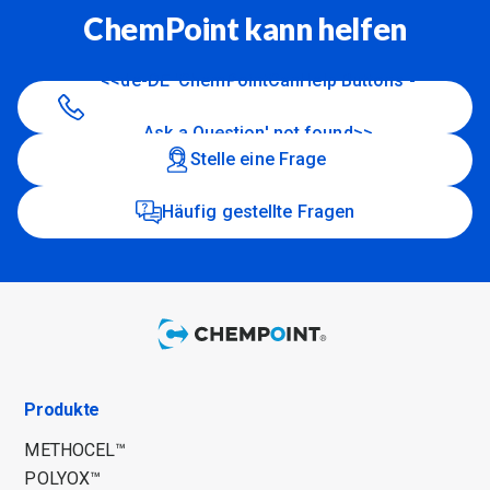
ChemPoint kann helfen
<<de-DE 'ChemPointCanHelp Buttons -
Ask a Question' not found>>
Stelle eine Frage
Häufig gestellte Fragen
Produkte
METHOCEL™
POLYOX™