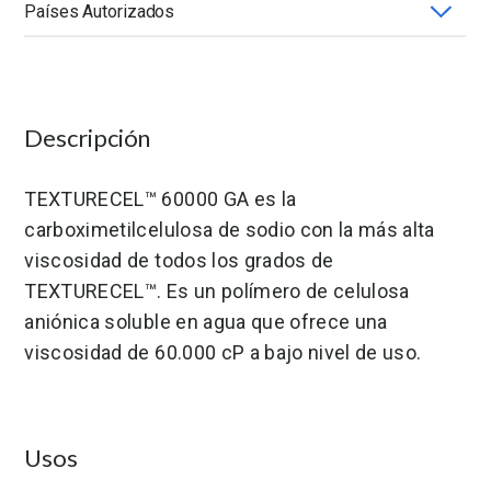
Países Autorizados
Aplicación
Compatibilidad con Solventes
Forma-Presentación
Grado
México
Grado de sustitución polimérica (DS)
Química
Solubilidad en Agua
Viscosidad (mPa.s)
Descripción
TEXTURECEL™ 60000 GA es la
carboximetilcelulosa de sodio con la más alta
viscosidad de todos los grados de
TEXTURECEL™. Es un polímero de celulosa
aniónica soluble en agua que ofrece una
viscosidad de 60.000 cP a bajo nivel de uso.
Usos