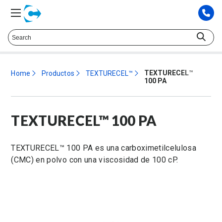
Hable con un representante técnico at
425.372.9573
TEXTURECEL™
Home
Productos
TEXTURECEL™
100 PA
TEXTURECEL™ 100 PA
TEXTURECEL™ 100 PA es una carboximetilcelulosa
(CMC) en polvo con una viscosidad de 100 cP.