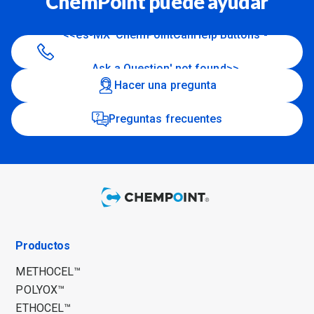
ChemPoint puede ayudar
<<es-MX 'ChemPointCanHelp Buttons -
Ask a Question' not found>>
Hacer una pregunta
Preguntas frecuentes
Productos
METHOCEL™
POLYOX™
ETHOCEL™