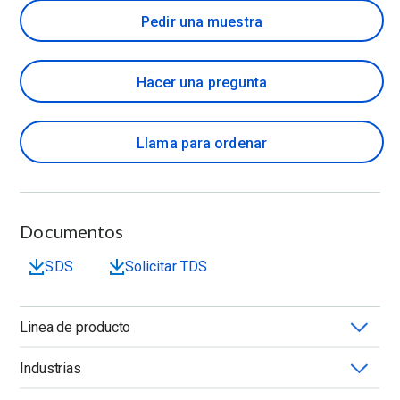
Pedir una muestra
Hacer una pregunta
Llama para ordenar
Documentos
SDS
Solicitar TDS
Linea de producto
Industrias
TEXTURECEL™