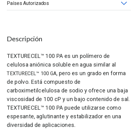
Países Autorizados
Aplicación
Compatibilidad con Solventes
Forma-Presentación
Grado
México
Grado de sustitución polimérica (DS)
Química
Solubilidad en Agua
Viscosidad (mPa.s)
Descripción
TEXTURECEL™ 100 PA es un polímero de
celulosa aniónica soluble en agua similar al
, pero es un grado en forma
TEXTURECEL™ 100 GA
de polvo. Está compuesto de
carboximetilcelulosa de sodio y ofrece una baja
viscosidad de 100 cP y un bajo contenido de sal.
TEXTURECEL™ 100 PA puede utilizarse como
espesante, aglutinante y estabilizador en una
diversidad de aplicaciones.