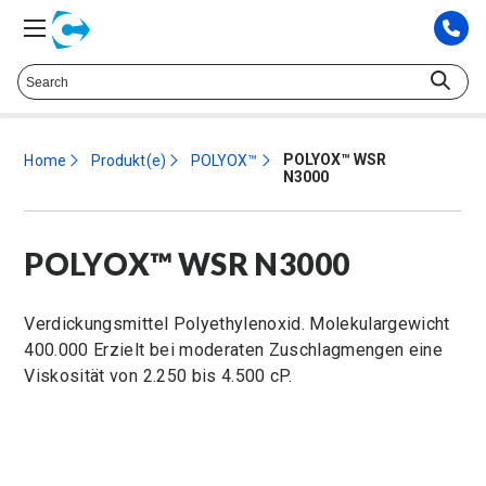
Sprechen Sie mit einem technischen Berater. at
425.372.9573
POLYOX™ WSR
Home
Produkt(e)
POLYOX™
N3000
POLYOX™ WSR N3000
Verdickungsmittel Polyethylenoxid. Molekulargewicht
400.000 Erzielt bei moderaten Zuschlagmengen eine
Viskosität von 2.250 bis 4.500 cP.