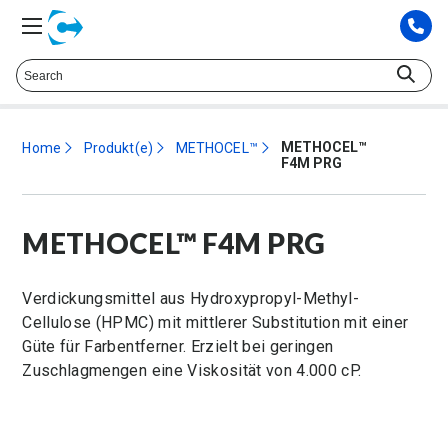
Sprechen Sie mit einem technischen Berater. at
425.372.9573
METHOCEL™
Home
Produkt(e)
METHOCEL™
F4M PRG
METHOCEL™ F4M PRG
Verdickungsmittel aus Hydroxypropyl-Methyl-
Cellulose (HPMC) mit mittlerer Substitution mit einer
Güte für Farbentferner. Erzielt bei geringen
Zuschlagmengen eine Viskosität von 4.000 cP.