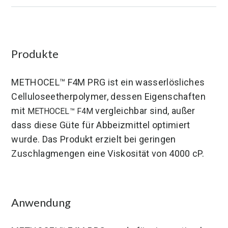
Lösungsmittelvertraeglichkeit
Substitutionsgrad (DS)
Deutschland
Vereinigte Staaten
Mexiko
Viskosität (mPa.s)
Wasserlöslichkeit
Produkte
METHOCEL™ F4M PRG ist ein wasserlösliches
Celluloseetherpolymer, dessen Eigenschaften
mit
vergleichbar sind, außer
METHOCEL™ F4M
dass diese Güte für Abbeizmittel optimiert
wurde. Das Produkt erzielt bei geringen
Zuschlagmengen eine Viskosität von 4000 cP.
Anwendung