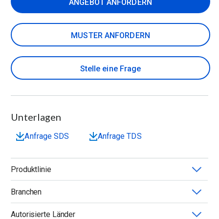
ANGEBOT ANFORDERN
MUSTER ANFORDERN
Stelle eine Frage
Unterlagen
Anfrage SDS
Anfrage TDS
Produktlinie
Branchen
METHOCEL™
Autorisierte Länder
Anwendung
Chemie
Form
Grad